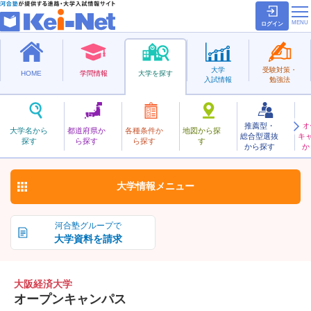
ログイン
大学
受験対策・
HOME
学問情報
大学を探す
入試情報
勉強法
推薦型・
オ
おおさかけいざい
大学名から
都道府県か
各種条件か
地図から探
総合型選抜
キ
大阪経済大学
探す
ら探す
ら探す
す
私立
から探す
か
お気に入り
大学情報
メニュー
河合塾グループで
大学資料を請求
大阪経済大学
オープンキャンパス