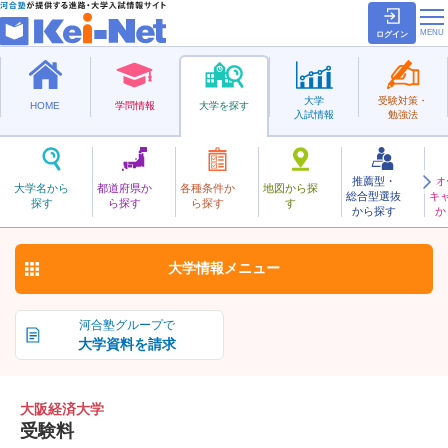
ログイン
大学
受験対策・
HOME
学問情報
大学を探す
入試情報
勉強法
推薦型・
オ
おおさかけいざい
大学名から
都道府県か
各種条件か
地図から探
総合型選抜
キ
大阪経済大学
探す
ら探す
ら探す
す
私立
から探す
か
お気に入り
大学情報
メニュー
河合塾グループで
大学資料を請求
大阪経済大学
受験料