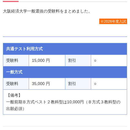
大阪経済大学一般選抜の受験料をまとめました。
※2026年度入試
共通テスト利用方式
受験料
15,000 円
割引
○
一般方式
受験料
35,000 円
割引
○
【備考】
一般前期Ｂ方式ベスト２教科型は10,000円（Ｂ方式３教科型の
出願必須）