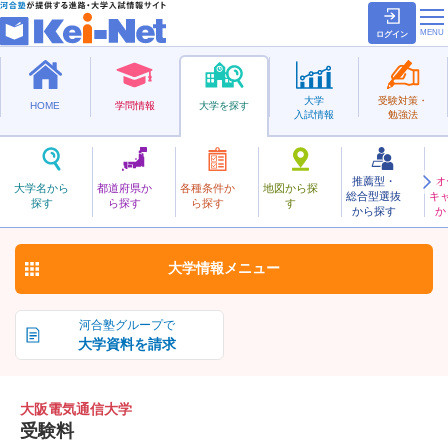
ログイン
大学
受験対策・
HOME
学問情報
大学を探す
入試情報
勉強法
推薦型・
オ
おおさかでんきつうしん
大学名から
都道府県か
各種条件か
地図から探
総合型選抜
キ
大阪電気通信大学
探す
ら探す
ら探す
す
私立
から探す
か
お気に入り
大学情報
メニュー
河合塾グループで
大学資料を請求
大阪電気通信大学
受験料