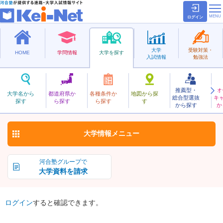
ログイン
大学
受験対策・
HOME
学問情報
大学を探す
入試情報
勉強法
推薦型・
オ
かんさいいか
大学名から
都道府県か
各種条件か
地図から探
総合型選抜
キ
関西医科大学
探す
ら探す
ら探す
す
私立
から探す
か
お気に入り
大学情報
メニュー
河合塾グループで
大学資料を請求
ログイン
すると確認できます。