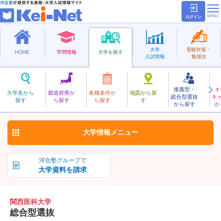
ログイン
大学
受験対策・
HOME
学問情報
大学を探す
入試情報
勉強法
推薦型・
オ
かんさいいか
大学名から
都道府県か
各種条件か
地図から探
総合型選抜
キ
関西医科大学
探す
ら探す
ら探す
す
私立
から探す
か
お気に入り
大学情報
メニュー
河合塾グループで
大学資料を請求
関西医科大学
総合型選抜