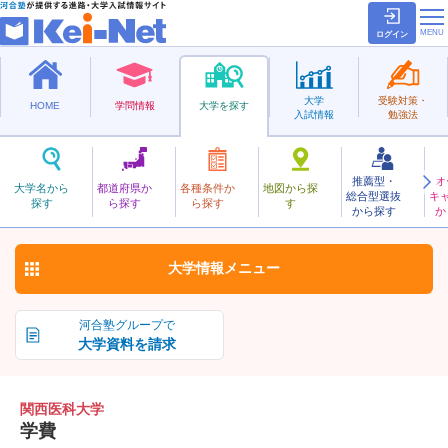
ログイン
大学
受験対策・
HOME
学問情報
大学を探す
入試情報
勉強法
推薦型・
オ
かんさいいか
大学名から
都道府県か
各種条件か
地図から探
総合型選抜
キ
関西医科大学
探す
ら探す
ら探す
す
私立
から探す
か
お気に入り
大学情報
メニュー
河合塾グループで
大学資料を請求
関西医科大学
学費