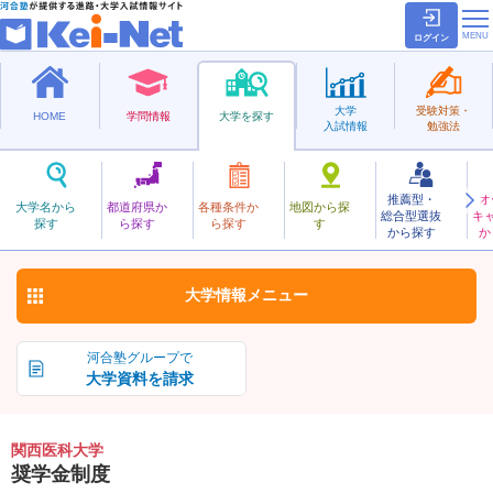
ログイン
大学
受験対策・
HOME
学問情報
大学を探す
入試情報
勉強法
推薦型・
オ
かんさいいか
大学名から
都道府県か
各種条件か
地図から探
総合型選抜
キ
関西医科大学
探す
ら探す
ら探す
す
私立
から探す
か
お気に入り
大学情報
メニュー
河合塾グループで
大学資料を請求
関西医科大学
奨学金制度