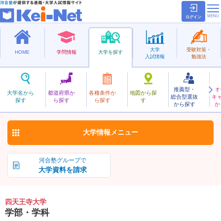
ログイン
大学
受験対策・
HOME
学問情報
大学を探す
入試情報
勉強法
推薦型・
オ
してんのうじ
大学名から
都道府県か
各種条件か
地図から探
総合型選抜
キ
四天王寺大学
探す
ら探す
ら探す
す
私立
から探す
か
お気に入り
大学情報
メニュー
河合塾グループで
大学資料を請求
四天王寺大学
学部・学科