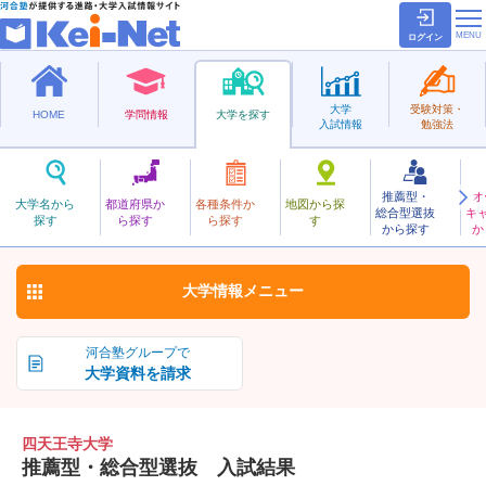
ログイン
大学
受験対策・
HOME
学問情報
大学を探す
入試情報
勉強法
推薦型・
オ
してんのうじ
大学名から
都道府県か
各種条件か
地図から探
総合型選抜
キ
四天王寺大学
探す
ら探す
ら探す
す
私立
から探す
か
お気に入り
大学情報
メニュー
河合塾グループで
大学資料を請求
四天王寺大学
推薦型・総合型選抜 入試結果