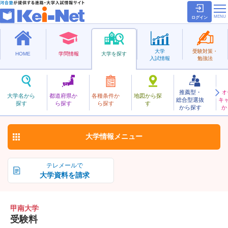
ログイン
大学
受験対策・
HOME
学問情報
大学を探す
入試情報
勉強法
推薦型・
オ
こうなん
大学名から
都道府県か
各種条件か
地図から探
総合型選抜
キ
甲南大学
探す
ら探す
ら探す
す
私立
から探す
か
お気に入り
大学情報
メニュー
テレメールで
大学資料を請求
甲南大学
受験料