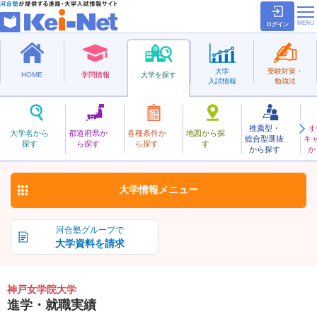
ログイン
大学
受験対策・
HOME
学問情報
大学を探す
入試情報
勉強法
推薦型・
オ
こうべじょがくいん
大学名から
都道府県か
各種条件か
地図から探
総合型選抜
キ
神戸女学院大学
探す
ら探す
ら探す
す
私立
から探す
か
お気に入り
大学情報
メニュー
河合塾グループで
大学資料を請求
神戸女学院大学
進学・就職実績