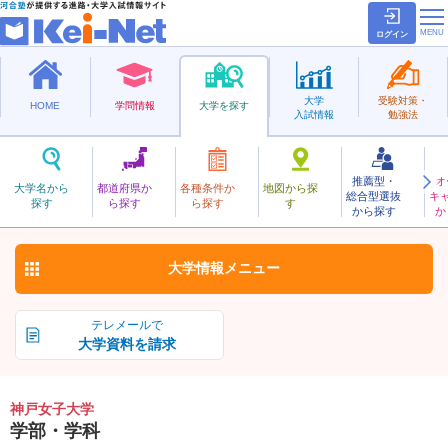
ログイン
大学
受験対策・
HOME
学問情報
大学を探す
入試情報
勉強法
推薦型・
オ
こうべじょし
大学名から
都道府県か
各種条件か
地図から探
総合型選抜
キ
神戸女子大学
探す
ら探す
ら探す
す
私立
から探す
か
お気に入り
大学情報
メニュー
テレメールで
大学資料を請求
神戸女子大学
学部・学科