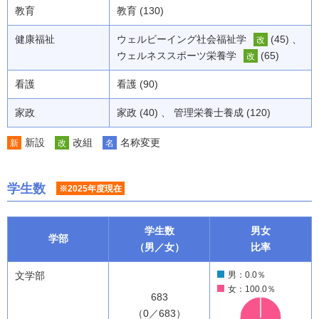
教育
教育 (130)
健康福祉
ウェルビーイング社会福祉学
(45) 、
改
ウェルネススポーツ栄養学
(65)
改
看護
看護 (90)
家政
家政 (40) 、 管理栄養士養成 (120)
新設
改組
名称変更
新
改
名
学生数
※2025年度現在
学生数
男女
学部
（男／女）
比率
文学部
男：0.0％
女：100.0％
683
（0／683）