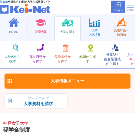
ログイン
大学
受験対策・
HOME
学問情報
大学を探す
入試情報
勉強法
推薦型・
オ
こうべじょし
大学名から
都道府県か
各種条件か
地図から探
総合型選抜
キ
神戸女子大学
探す
ら探す
ら探す
す
私立
から探す
か
お気に入り
大学情報
メニュー
テレメールで
大学資料を請求
神戸女子大学
奨学金制度