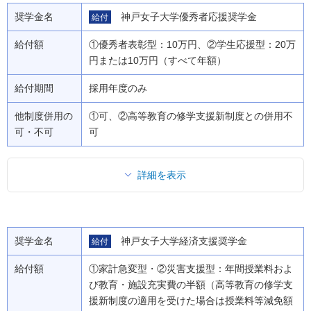
奨学金名
神戸女子大学優秀者応援奨学金
給付
給付額
①優秀者表彰型：10万円、②学生応援型：20万
円または10万円（すべて年額）
給付期間
採用年度のみ
他制度併用の
①可、②高等教育の修学支援新制度との併用不
可・不可
可
詳細を表示
奨学金名
神戸女子大学経済支援奨学金
給付
給付額
①家計急変型・②災害支援型：年間授業料およ
び教育・施設充実費の半額（高等教育の修学支
援新制度の適用を受けた場合は授業料等減免額