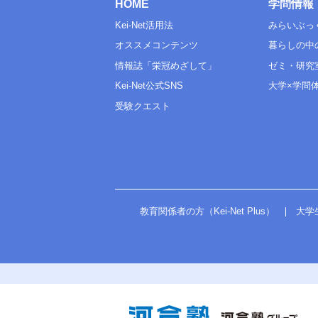
HOME
学問情報
Kei-Net活用法
みらいぶっ
オススメコンテンツ
暮らしの中
情報誌「栄冠めざして」
ゼミ・研究
Kei-Net公式SNS
大学×学問
受験クエスト
教育関係者の方（Kei-Net Plus）
大学