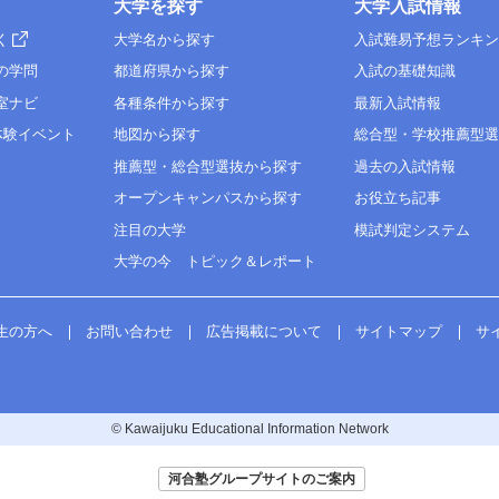
大学を探す
大学入試情報
く
大学名から探す
入試難易予想ランキ
の学問
都道府県から探す
入試の基礎知識
室ナビ
各種条件から探す
最新入試情報
体験イベント
地図から探す
総合型・学校推薦型
推薦型・総合型選抜から探す
過去の入試情報
オープンキャンパスから探す
お役立ち記事
注目の大学
模試判定システム
大学の今 トピック＆レポート
生の方へ
お問い合わせ
広告掲載について
サイトマップ
サ
© Kawaijuku Educational Information Network
河合塾グループサイトのご案内