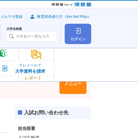
・メルマガ登録
教育関係者の方（Kei-Net Plus）
大学名検索
ログイン
大学の今
テレメールで
大学資料を請求
大学
トピック＆
レポート
大学情報
メニュー
入試お問い合わせ先
担当部署
入試広報課