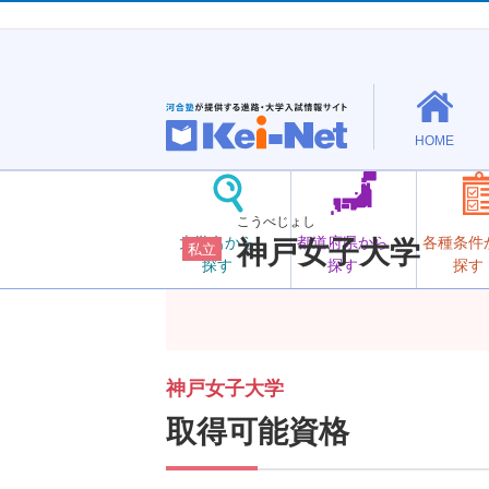
HOME
こうべじょし
大学名から
都道府県から
各種条件
神戸女子大学
私立
探す
探す
探す
神戸女子大学
取得可能資格