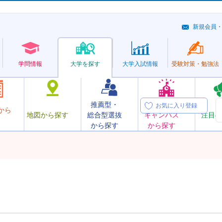
新規会員
学問情報
大学を探す
大学
入試情報
受験対策・
勉強法
推薦型・
オープン
お気に入り登録
から
地図から探す
総合型選抜
キャンパス
注目の
から探す
から探す