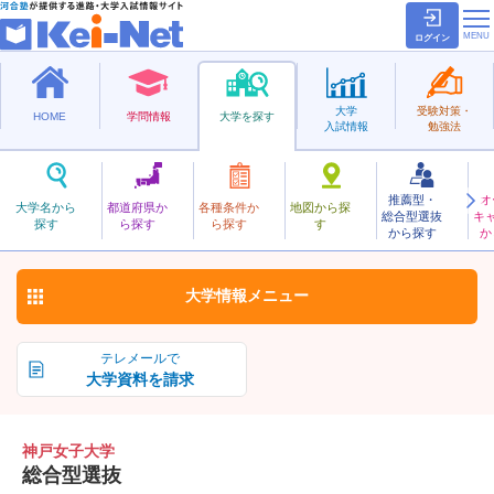
ログイン
大学
受験対策・
HOME
学問情報
大学を探す
入試情報
勉強法
推薦型・
オ
こうべじょし
大学名から
都道府県か
各種条件か
地図から探
総合型選抜
キ
神戸女子大学
探す
ら探す
ら探す
す
私立
から探す
か
お気に入り
大学情報
メニュー
テレメールで
大学資料を請求
神戸女子大学
総合型選抜