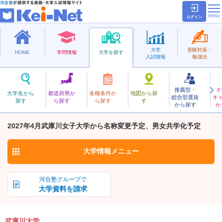
ログイン
大学
受験対策・
HOME
学問情報
大学を探す
入試情報
勉強法
推薦型・
オ
むこがわ
大学名から
都道府県か
各種条件か
地図から探
総合型選抜
キ
武庫川大学
探す
ら探す
ら探す
す
私立
から探す
か
お気に入り
2027年4月武庫川女子大学から名称変更予定、男女共学化予定
大学情報
メニュー
河合塾グループで
大学資料を請求
武庫川大学