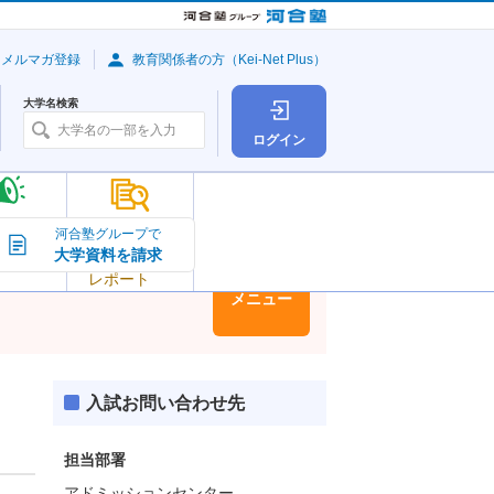
・メルマガ登録
教育関係者の方（Kei-Net Plus）
大学名検索
ログイン
大学の今
河合塾グループで
大学資料を請求
大学
トピック＆
レポート
大学情報
メニュー
入試お問い合わせ先
担当部署
アドミッションセンター