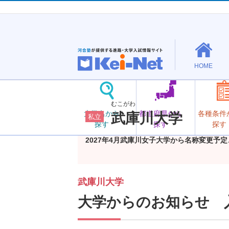
HOME
むこがわ
大学名から
都道府県から
各種条件
武庫川大学
私立
探す
探す
探す
2027年4月武庫川女子大学から名称変更予
武庫川大学
大学からのお知らせ 