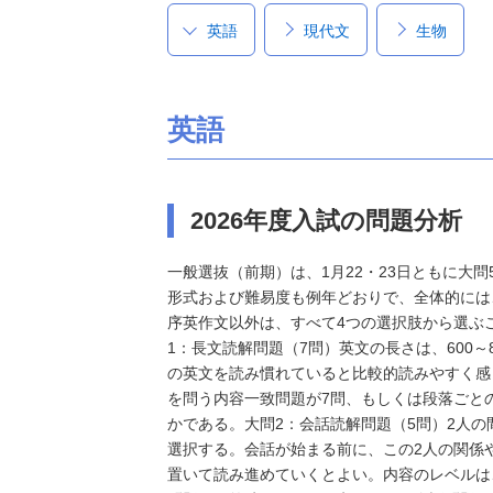
英語
現代文
生物
英語
2026年度入試の問題分析
一般選抜（前期）は、1月22・23日ともに大
形式および難易度も例年どおりで、全体的には
序英作文以外は、すべて4つの選択肢から選ぶ
1：長文読解問題（7問）英文の長さは、600
の英文を読み慣れていると比較的読みやすく感
を問う内容一致問題が7問、もしくは段落ごと
かである。大問2：会話読解問題（5問）2人
選択する。会話が始まる前に、この2人の関係
置いて読み進めていくとよい。内容のレベルは