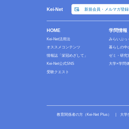
Kei-Net
新規会員・メルマガ登録
HOME
学問情報
Kei-Net活用法
みらいぶっ
オススメコンテンツ
暮らしの中
情報誌「栄冠めざして」
ゼミ・研究
Kei-Net公式SNS
大学×学問
受験クエスト
教育関係者の方（Kei-Net Plus）
大学