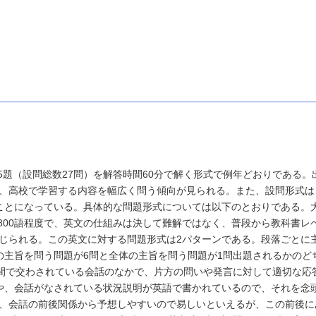
問5題（設問総数27問）を解答時間60分で解く形式で例年どおりである。
、高校で学習する内容を幅広く問う傾向が見られる。また、設問形式は
ことになっている。具体的な問題形式については以下のとおりである。
～800語程度で、英文の仕組みは決して難解ではなく、普段から教科書レ
じられる。この英文に対する問題形式は2パターンである。段落ごとに
の主旨を問う問題が6問と全体の主旨を問う問題が1問出題されるかのど
の間で交わされている会話のなかで、片方の問いや発言に対して適切な応
や、会話がなされている状況説明が英語で書かれているので、それを念
、会話の前後関係から予想しやすいので易しいといえるが、この前後に