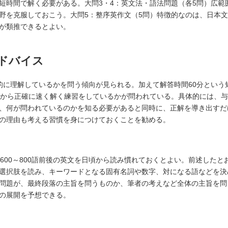
短時間で解く必要がある。大問3・4：英文法・語法問題（各5問）広範
野を克服しておこう。大問5：整序英作文（5問）特徴的なのは、日本
が類推できるとよい。
アドバイス
的に理解しているかを問う傾向が見られる。加えて解答時間60分という
段から正確に速く解く練習をしているかが問われている。具体的には、
、何が問われているのかを知る必要があると同時に、正解を導き出すだ
の理由も考える習慣を身につけておくことを勧める。
600～800語前後の英文を日頃から読み慣れておくとよい。前述したと
選択肢を読み、キーワードとなる固有名詞や数字、対になる語などを決
問題が、最終段落の主旨を問うものか、筆者の考えなど全体の主旨を問
の展開を予想できる。