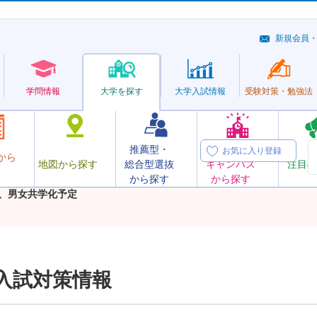
新規会員
学問情報
大学を探す
大学
入試情報
受験対策・
勉強法
推薦型・
オープン
お気に入り登録
から
地図から探す
総合型選抜
キャンパス
注目の
から探す
から探す
定、男女共学化予定
入試対策情報