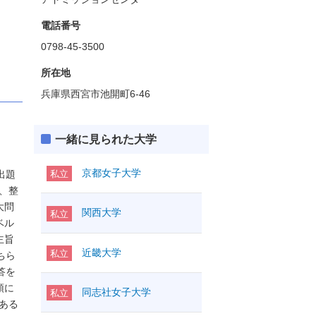
電話番号
0798-45-3500
所在地
兵庫県西宮市池開町6-46
一緒に見られた大学
京都女子大学
出題
私立
、整
大問
関西大学
私立
ベル
主旨
近畿大学
私立
ちら
答を
頭に
同志社女子大学
私立
ある