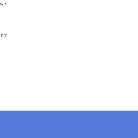
おく
出て