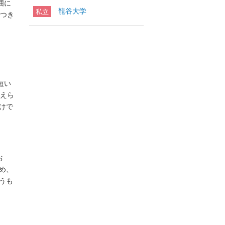
囲に
龍谷大学
私立
文つき
短い
与えら
けで
お
め、
うも