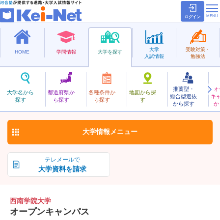
ログイン
大学
受験対策・
HOME
学問情報
大学を探す
入試情報
勉強法
推薦型・
オ
せいなんがくいん
大学名から
都道府県か
各種条件か
地図から探
総合型選抜
キ
西南学院大学
探す
ら探す
ら探す
す
私立
から探す
か
お気に入り
大学情報
メニュー
テレメールで
大学資料を請求
西南学院大学
オープンキャンパス