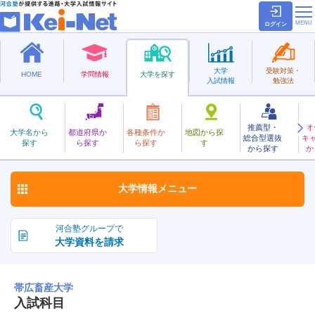
ログイン
大学
受験対策・
HOME
学問情報
大学を探す
入試情報
勉強法
推薦型・
オ
おびひろちくさん
大学名から
都道府県か
各種条件か
地図から探
総合型選抜
キ
帯広畜産大学
探す
ら探す
ら探す
す
国立
から探す
か
お気に入り
大学情報
メニュー
河合塾グループで
大学資料を請求
帯広畜産大学
入試科目