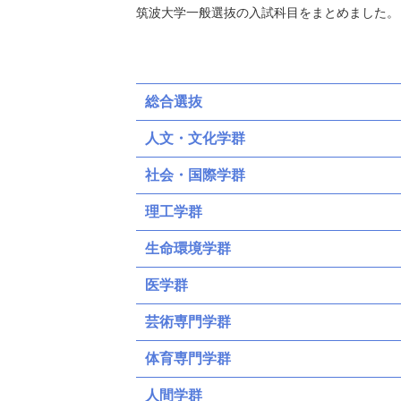
筑波大学一般選抜の入試科目をまとめました。
総合選抜
人文・文化学群
社会・国際学群
理工学群
生命環境学群
医学群
芸術専門学群
体育専門学群
人間学群
前期
後期