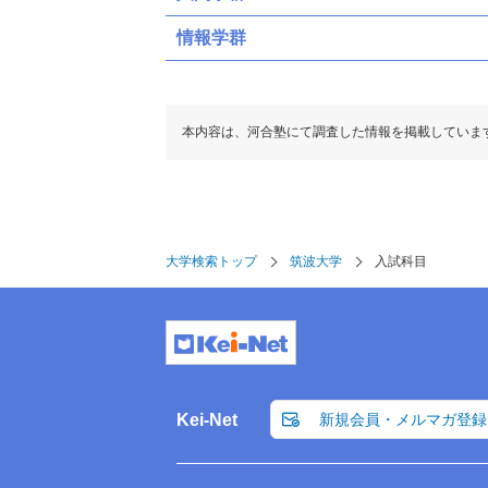
情報学群
前期（募集人員：45）
前期（募集人員：130）
共通テスト
本内容は、河合塾にて調査した情報を掲載していま
共通テスト
共通テスト
共通テスト
ボーダー得点
(得点率)
555(
ボーダー得点
(得点率)
577(
教科・科目数
6
大学検索トップ
筑波大学
入試科目
教科・科目数
6
満点
満点
英語資格・検定試験
英語資格・検定試験
R
Kei-Net
英語
新規会員・メルマガ登録
R
外国語
L
英語
外国語
L
その他
その他
IA