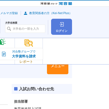
・メルマガ登録
教育関係者の方（Kei-Net Plus）
大学名検索
ログイン
大学の今
河合塾グループで
大学資料を請求
大学
トピック＆
レポート
大学情報
メニュー
入試お問い合わせ先
担当部署
教育推進部入試課