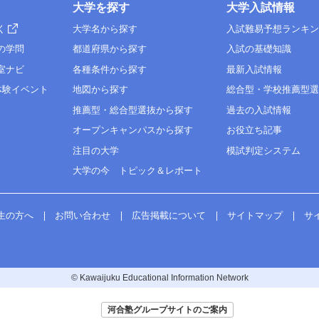
大学を探す
大学入試情報
○
○
100
○
く
大学名から探す
入試難易予想ランキ
C
○
100
C
○
1
の学問
都道府県から探す
入試の基礎知識
1
●
室ナビ
各種条件から探す
最新入試情報
200
●
200
体験イベント
地図から探す
総合型・学校推薦型
理基礎
○1
推薦型・総合型選抜から探す
過去の入試情報
理基礎
○1
学基礎
○1
学基礎
○1
オープンキャンパスから探す
お役立ち記事
物基礎
○1
物基礎
○1
注目の大学
模試判定システム
学基礎
○1
100
学基礎
○1
100
○
大学の今 トピック＆レポート
○
第１
○
第１
○
○
○
生の方へ
お問い合わせ
広告掲載について
サイトマップ
サ
○
○
1
1
○
○
○
© Kawaijuku Educational Information Network
○
○
100
○
100
○
河合塾グループサイトのご案内
○