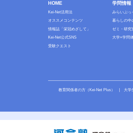
①
HOME
学問情報
IA
I
①
数学
I
Kei-Net活用法
みらいぶっ
②
ⅡB
数学
②
ⅡB
科目数
オススメコンテンツ
暮らしの中
科目数
国語
情報誌「栄冠めざして」
ゼミ・研究
国語
国語
範囲
国語
Kei-Net公式SNS
大学×学問
範囲
物
受験クエスト
物
化
理科基礎
化
生
理科基礎
生
地
地
理科
物理
理科
物理
化学
化学
生物
生物
教育関係者の方（Kei-Net Plus）
大学
地学
地学
科目数
科目数
地理
地理
日本史
日本史
世界史
世界史
地歴・公民
地歴公共
地歴・公民
地歴公共