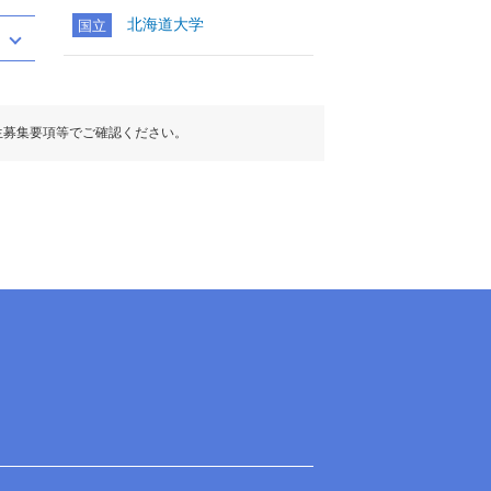
北海道大学
国立
生募集要項等でご確認ください。
の選択
の選択
目扱い
目扱い