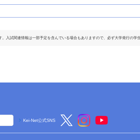
二次・個別学力検査
す。入試関連情報は一部予定を含んでいる場合もありますので、必ず大学発行の学
二次・個別学力検査
76%)
英資出願要件
78%)
英資出願要件
－6
2段階選抜
－
－6
2段階選抜
3倍
「●」:必須、「○」:教科内選択、「◇」:他教科と
「●」:必須、「○」:教科内選択、「◇」:他教科と
「●1」「○1」「◇1」：はセットで1科
「●1」「○1」「◇1」：はセットで1科
730
740
●
160
Kei-Net公式SNS
●
160
●
40
200
●
40
200
独仏中韓
独仏中韓
○