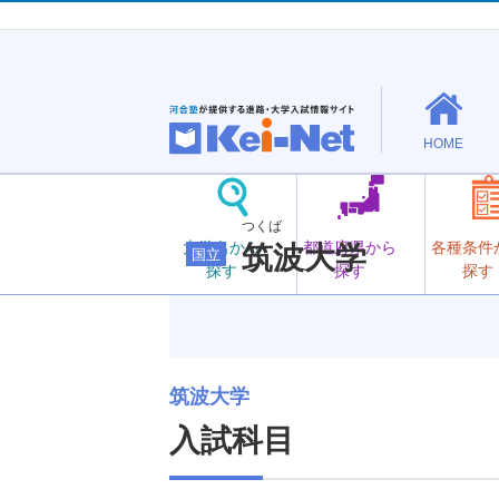
HOME
つくば
大学名から
都道府県から
各種条件
筑波大学
国立
探す
探す
探す
筑波大学
入試科目