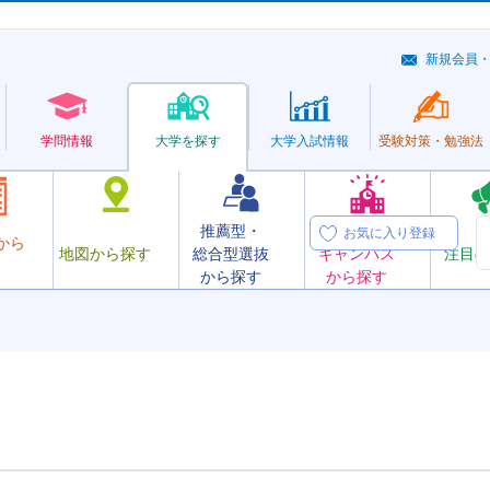
新規会員
学問情報
大学を探す
大学
入試情報
受験対策・
勉強法
推薦型・
オープン
お気に入り登録
から
地図から探す
総合型選抜
キャンパス
注目の
から探す
から探す