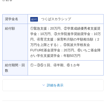
奨学金名
つくばスカラシップ
給付
給付額
①緊急支援：20万円、②学業成績優秀者支援奨
学金：10万円、③大学院進学奨励奨学金：10万
円。④育児支援：保育料月額の半額相当額（２
万円を上限とする）。⑤筑波大学校友会
FUTURE基金奨学金：20万円。⑥いちご基金障
がい学生支援奨学金：年額50万円
給付期間・回
①～③⑤１回、④半期、⑥１か年
数
詳細を表示