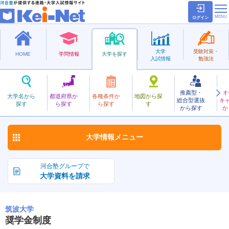
ログイン
大学
受験対策・
HOME
学問情報
大学を探す
入試情報
勉強法
推薦型・
オ
つくば
大学名から
都道府県か
各種条件か
地図から探
総合型選抜
キ
筑波大学
探す
ら探す
ら探す
す
国立
から探す
か
お気に入り
大学情報
メニュー
河合塾グループで
大学資料を請求
筑波大学
奨学金制度