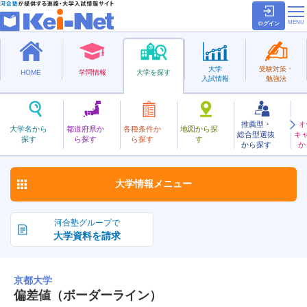
ログイン
大学
受験対策・
HOME
学問情報
大学を探す
入試情報
勉強法
推薦型・
オ
きょうと
大学名から
都道府県か
各種条件か
地図から探
総合型選抜
キ
京都大学
探す
ら探す
ら探す
す
国立
から探す
か
お気に入り
大学情報
メニュー
河合塾グループで
大学資料を請求
京都大学
偏差値（ボーダーライン）