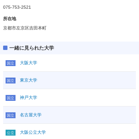
075-753-2521
法学部
偏差値
65.0
所在地
京都市左京区吉田本町
経済学部
偏差値
65.0
一緒に見られた大学
理学部
偏差値
67.5
大阪大学
国立
工学部
東京大学
国立
偏差値
65.0～67.5
農学部
神戸大学
国立
偏差値
65.0
名古屋大学
医学部
国立
偏差値
60.0～70.0
大阪公立大学
公立
薬学部