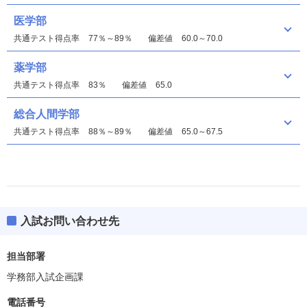
医学部
共通テスト得点率
77％～89％
偏差値
60.0～70.0
薬学部
共通テスト得点率
83％
偏差値
65.0
総合人間学部
共通テスト得点率
88％～89％
偏差値
65.0～67.5
入試お問い合わせ先
文学部
偏差値
67.5
担当部署
学務部入試企画課
教育学部
偏差値
67.5
電話番号