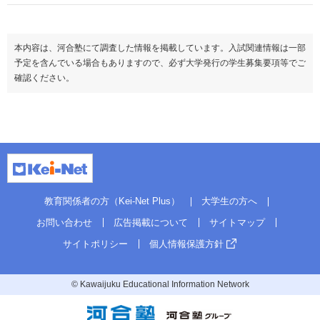
偏差値
65.0～67.5
総合人間学部
本内容は、河合塾にて調査した情報を掲載しています。入試関連情報は一部
偏差値
67.5
予定を含んでいる場合もありますので、必ず大学発行の学生募集要項等でご
確認ください。
教育関係者の方（Kei-Net Plus）
大学生の方へ
お問い合わせ
広告掲載について
サイトマップ
サイトポリシー
個人情報保護方針
© Kawaijuku Educational Information Network