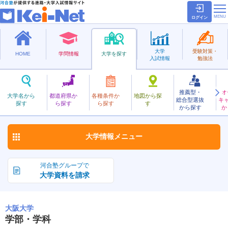
ログイン
大学
受験対策・
HOME
学問情報
大学を探す
入試情報
勉強法
推薦型・
オ
おおさか
大学名から
都道府県か
各種条件か
地図から探
総合型選抜
キ
大阪大学
探す
ら探す
ら探す
す
国立
から探す
か
お気に入り
大学情報
メニュー
河合塾グループで
大学資料を請求
大阪大学
学部・学科