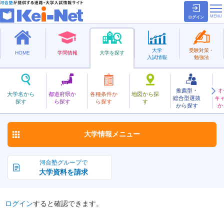
ログイン
大学
受験対策・
HOME
学問情報
大学を探す
入試情報
勉強法
推薦型・
オ
りゅうきゅう
大学名から
都道府県か
各種条件か
地図から探
総合型選抜
キ
琉球大学
探す
ら探す
ら探す
す
国立
から探す
か
お気に入り
大学情報
メニュー
河合塾グループで
大学資料を請求
ログイン
すると確認できます。