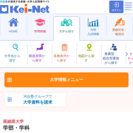
ログイン
大学
受験対策・
HOME
学問情報
大学を探す
入試情報
勉強法
推薦型・
オ
あじあ
大学名から
都道府県か
各種条件か
地図から探
総合型選抜
キ
亜細亜大学
探す
ら探す
ら探す
す
私立
から探す
か
お気に入り
大学情報
メニュー
河合塾グループで
大学資料を請求
亜細亜大学
学部・学科