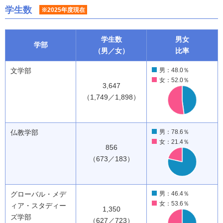
学生数
※2025年度現在
学生数
男女
学部
（男／女）
比率
文学部
男：48.0％
女：52.0％
3,647
（1,749／1,898）
仏教学部
男：78.6％
女：21.4％
856
（673／183）
グローバル・メデ
男：46.4％
女：53.6％
ィア・スタディー
1,350
ズ学部
（627／723）