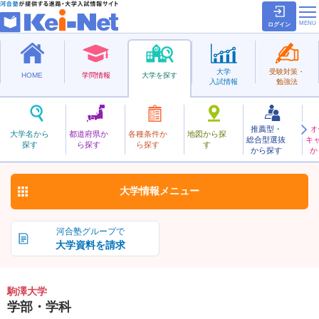
ログイン
大学
受験対策・
HOME
学問情報
大学を探す
入試情報
勉強法
推薦型・
オ
こまざわ
大学名から
都道府県か
各種条件か
地図から探
総合型選抜
キ
駒澤大学
探す
ら探す
ら探す
す
私立
から探す
か
お気に入り
大学情報
メニュー
河合塾グループで
大学資料を請求
駒澤大学
学部・学科