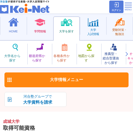
ログイン
大学
受験対策・
HOME
学問情報
大学を探す
入試情報
勉強法
推薦型・
オ
せいじょう
大学名から
都道府県か
各種条件か
地図から探
総合型選抜
キ
成城大学
探す
ら探す
ら探す
す
私立
から探す
か
お気に入り
大学情報
メニュー
河合塾グループで
大学資料を請求
成城大学
取得可能資格