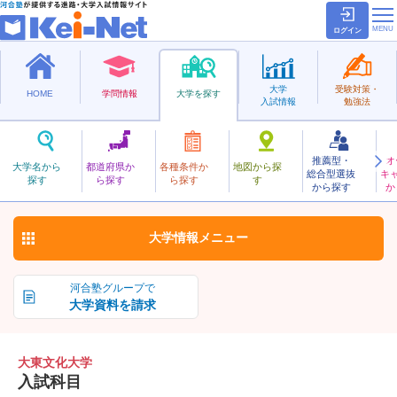
ログイン
大学
受験対策・
HOME
学問情報
大学を探す
入試情報
勉強法
推薦型・
オ
だいとうぶんか
大学名から
都道府県か
各種条件か
地図から探
総合型選抜
キ
大東文化大学
探す
ら探す
ら探す
す
私立
から探す
か
お気に入り
大学情報
メニュー
河合塾グループで
大学資料を請求
大東文化大学
入試科目