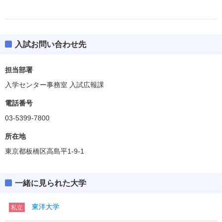
前期３－共テ（募集人員：推1）
前期３－共テ
前期４－共テ
前期３基準点－共テ
中期３－共テ
中期４－共テ
後期３－共テ
共通テスト
後期４－共テ
一般３
全学部統一
入試お問い合わせ先
桐門の翼奨学金
多面的評価後期
共通テスト
担当部署
ボーダー得点
入学センター事務室 入試広報課
前期３－共テ（募集人員：推4）
414(69%)
英資出願要件
(得点率)
教科・科目数
3－3
電話番号
「●」:必須、「○」:教科内選択、「◇」:他教科との選択
共通テスト
03-5399-7800
「●1」「○1」「◇1」：はセットで1科目扱い
所在地
満点
600
共通テスト
東京都板橋区高島平1-9-1
英語資格・検定試験
R
●
140
ボーダー得点
英語
外国
390(65%)
英資出願要件
(得点率)
L
●
60
200
語
一緒に見られた大学
教科・科目数
その他
3－3
独仏中韓
IA
「●」:必須、「○」:教科内選択、「◇」:他教科との選択
◇
①
「●1」「○1」「◇1」：はセットで1科目扱い
I
東洋大学
私立
数学
（200）
②
ⅡBC