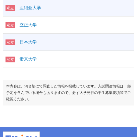
満点
600
科目数
＊1
英語資格・検定試験
亜細亜大学
国語
●
私立
国語
200
R
●
範囲
現
英語
外国
L
200
物理基礎
語
立正大学
私立
その他
独仏中韓
化学基礎
理科基礎
IA
◇
生物基礎
①
I
地学基礎
日本大学
数学
（200）
私立
②
ⅡBC
理科
物理
科目数
＊1
化学
国語
●
帝京大学
生物
私立
国語
200
範囲
現
地学
物理基礎
科目数
化学基礎
地理
◇
理科基礎
生物基礎
日本史
◇
本内容は、河合塾にて調査した情報を掲載しています。入試関連情報は一部
地学基礎
世界史
◇
地
予定を含んでいる場合もありますので、必ず大学発行の学生募集要項等でご
理科
物理
歴・
地歴公共
（200）
確認ください。
化学
公民
倫理
生物
政治経済
◇
地学
科目数
＊1
科目数
情報Ⅰ
◇
（200）
地理
◇
＊数・地公・情→１
日本史
◇
他に英語民間型あり