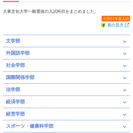
大東文化大学一般選抜の入試科目をまとめました。
※2027年度入試
表の見方
文学部
外国語学部
社会学部
国際関係学部
法学部
前期３－共テ
前期４－共テ
前期５－共テ
前期３基準点－共テ
中期４－共テ
後期３－共テ
経済学部
後期４－共テ
一般Ａ３
一般Ｂ３
全学部統一
経営学部
桐門の翼奨学金
多面的評価後期
スポーツ・健康科学部