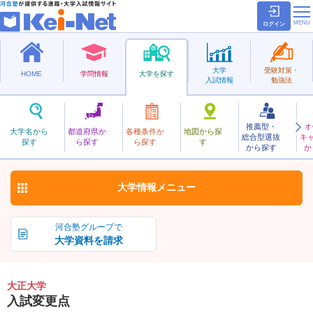
ログイン
大学
受験対策・
HOME
学問情報
大学を探す
入試情報
勉強法
推薦型・
オ
たいしょう
大学名から
都道府県か
各種条件か
地図から探
総合型選抜
キ
大正大学
探す
ら探す
ら探す
す
私立
から探す
か
お気に入り
大学情報
メニュー
河合塾グループで
大学資料を請求
大正大学
入試変更点