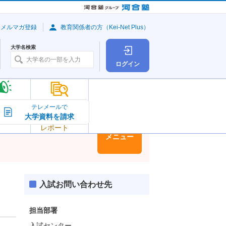
・メルマガ登録
教育関係者の方（Kei-Net Plus）
大学名検索
ログイン
大学の今
テレメールで
大学資料を請求
大学
トピック＆
レポート
大学情報
メニュー
入試お問い合わせ先
担当部署
入試センター