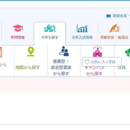
新規会員
学問情報
大学を探す
大学
入試情報
受験対策・
勉強法
推薦型・
オープン
お気に入り登録
から
地図から探す
総合型選抜
キャンパス
注目の
から探す
から探す