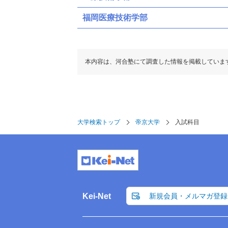
新潟県地域枠
群馬県地域枠
福岡医療技術学部
共通テスト
一般
共通テスト（募集人員：8）
共通テスト（募集人員：16）
本内容は、河合塾にて調査した情報を掲載していま
共通テスト
共通テスト
共通テスト
共通テスト
大学検索トップ
帝京大学
入試科目
ボーダー得点
(得点率)
270(
ボーダー得点
(得点率)
189(
教科・科目数
2,3
教科・科目数
3
満点
満点
英語資格・検定試験
Kei-Net
新規会員・メルマガ登録
英語資格・検定試験
R
R
英語
英語
外国語
L
外国語
L