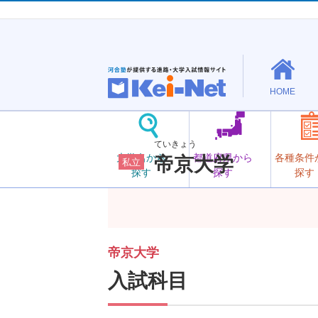
HOME
ていきょう
大学名から
都道府県から
各種条件
帝京大学
私立
探す
探す
探す
帝京大学
入試科目