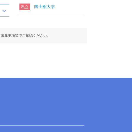
国士舘大学
私立
生募集要項等でご確認ください。
の選択
の選択
目扱い
目扱い