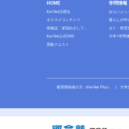
その他
HOME
学問情報
その他
IA
IA
①
Kei-Net活用法
みらいぶっ
①
I
I
数学
オススメコンテンツ
暮らしの中
数学
②
ⅡB
②
ⅡB
情報誌「栄冠めざして」
ゼミ・研究
科目数
科目数
国語
Kei-Net公式SNS
大学×学問
国語
国語
国語
範囲
受験クエスト
範囲
物
物
化
化
理科基礎
理科基礎
生
生
地
地
理科
物理
理科
物理
化学
化学
教育関係者の方（Kei-Net Plus）
大学
生物
生物
地学
地学
科目数
科目数
地理
地理
日本史
日本史
世界史
世界史