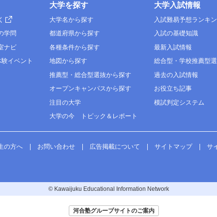
大学を探す
大学入試情報
◇
○
く
大学名から探す
入試難易予想ランキ
◇
○
（100）
の学問
都道府県から探す
入試の基礎知識
100
C
◇
C
○
室ナビ
各種条件から探す
最新入試情報
＊1
1
◇
体験イベント
地図から探す
総合型・学校推薦型
（100）
※
推薦型・総合型選抜から探す
過去の入試情報
理基礎
理基礎
オープンキャンパスから探す
お役立ち記事
学基礎
学基礎
注目の大学
模試判定システム
物基礎
物基礎
大学の今 トピック＆レポート
学基礎
学基礎
100
◇
（100～200）
◇
第１
●
生の方へ
お問い合わせ
広告掲載について
サイトマップ
サ
◇
＊2
1
© Kawaijuku Educational Information Network
河合塾グループサイトのご案内