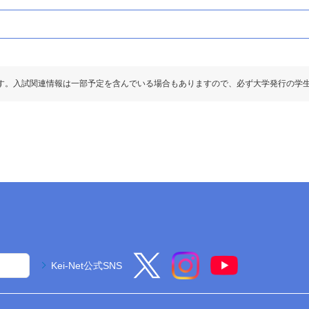
す。入試関連情報は一部予定を含んでいる場合もありますので、必ず大学発行の学
二次・個別学力検査
二次・個別学力検査
90%)
英資出願要件
63%)
英資出願要件
－3
－3
「●」:必須、「○」:教科内選択、「◇」:他教科と
「●」:必須、「○」:教科内選択、「◇」:他教科と
「●1」「○1」「◇1」：はセットで1科
「●1」「○1」「◇1」：はセットで1科
300
300
Kei-Net公式SNS
●
50
●
50
●
50
100
●
50
100