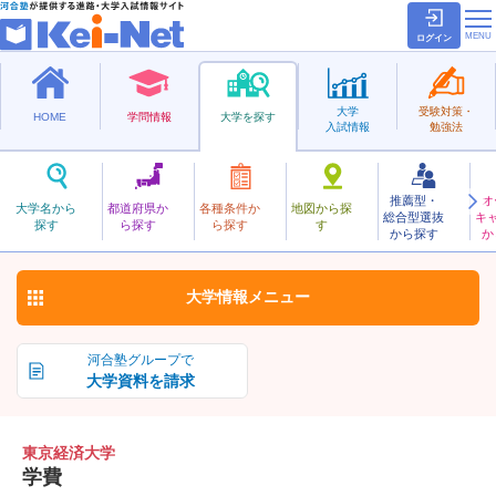
ログイン
大学
受験対策・
HOME
学問情報
大学を探す
入試情報
勉強法
推薦型・
オ
とうきょうけいざい
大学名から
都道府県か
各種条件か
地図から探
総合型選抜
キ
東京経済大学
探す
ら探す
ら探す
す
私立
から探す
か
お気に入り
大学情報
メニュー
河合塾グループで
大学資料を請求
東京経済大学
学費