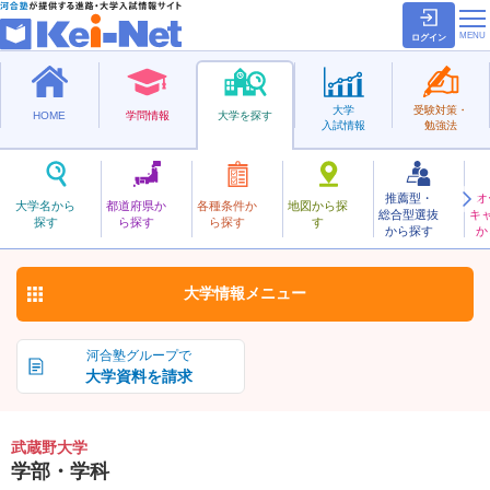
ログイン
大学
受験対策・
HOME
学問情報
大学を探す
入試情報
勉強法
推薦型・
オ
むさしの
大学名から
都道府県か
各種条件か
地図から探
総合型選抜
キ
武蔵野大学
探す
ら探す
ら探す
す
私立
から探す
か
お気に入り
大学情報
メニュー
河合塾グループで
大学資料を請求
武蔵野大学
学部・学科