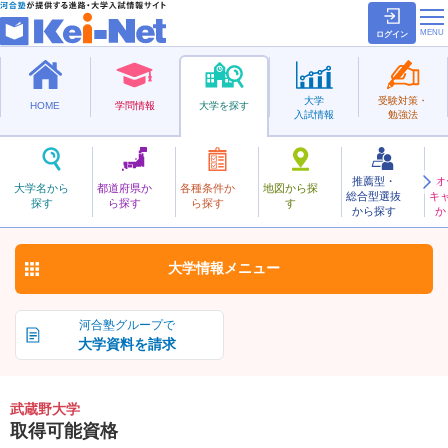
ログイン
大学
受験対策・
HOME
学問情報
大学を探す
入試情報
勉強法
推薦型・
オ
むさしの
大学名から
都道府県か
各種条件か
地図から探
総合型選抜
キ
武蔵野大学
探す
ら探す
ら探す
す
私立
から探す
か
お気に入り
大学情報
メニュー
河合塾グループで
大学資料を請求
武蔵野大学
取得可能資格