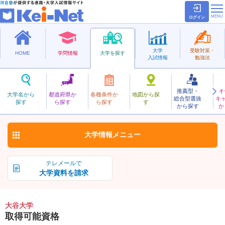
ログイン
大学
受験対策・
HOME
学問情報
大学を探す
入試情報
勉強法
推薦型・
オ
おおたに
大学名から
都道府県か
各種条件か
地図から探
総合型選抜
キ
大谷大学
探す
ら探す
ら探す
す
私立
から探す
か
お気に入り
大学情報
メニュー
テレメールで
大学資料を請求
大谷大学
取得可能資格