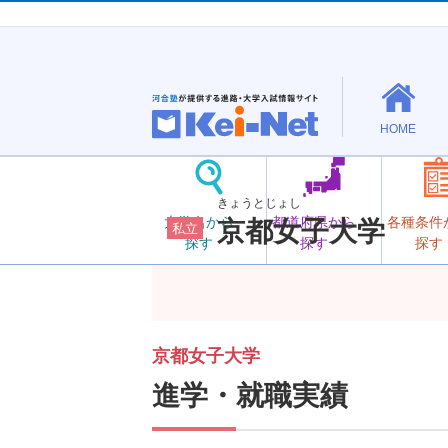
HOME
きょうとじょし
大学名から
都道府県から
各種条件
京都女子大学
私立
探す
探す
探す
京都女子大学
進学・就職実績