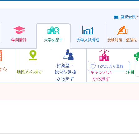
新規会員
学問情報
大学を探す
大学
入試情報
受験対策・
勉強法
推薦型・
オープン
お気に入り登録
から
地図から探す
総合型選抜
キャンパス
注目の
から探す
から探す