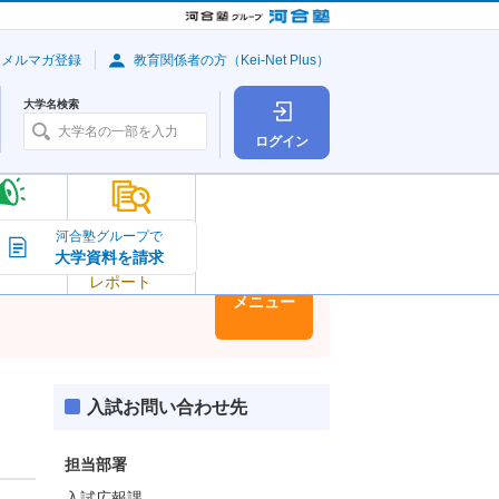
・メルマガ登録
教育関係者の方（Kei-Net Plus）
大学名検索
ログイン
大学の今
河合塾グループで
大学資料を請求
大学
トピック＆
レポート
大学情報
メニュー
入試お問い合わせ先
担当部署
入試広報課