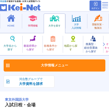
ログイン
大学
受験対策・
HOME
学問情報
大学を探す
入試情報
勉強法
推薦型・
オ
とうきょうがいこくご
大学名から
都道府県か
各種条件か
地図から探
総合型選抜
キ
東京外国語大学
探す
ら探す
ら探す
す
国立
から探す
か
お気に入り
大学情報
メニュー
河合塾グループで
大学資料を請求
東京外国語大学
入試日程・会場