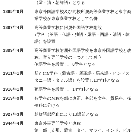
（露・清・朝鮮語）となる
1885年9月
東京外国語学校及び同校所属高等商業学校と東京商
業学校が東京商業学校として合併
1897年4月
高等商業学校に附属外国語学校附設
7学科（英語・仏語・独語・露語・西語・清語・韓
語）を設置
1899年4月
高等商業学校附属外国語学校を東京外国語学校と改
称、官立専門学校の一つとして独立
伊語学科を設置し、8学科となる
1911年1月
新たに5学科（蒙古語・暹羅語・馬来語・ヒンドス
タニー語・タミル語）を設置し13学科となる
1916年1月
葡語学科を設置し、14学科となる
1919年9月
各学科の名称を部に改正、各部を文科、貿易科、拓
殖科に分ける
1927年3月
朝鮮語部廃止により13語部となる
1944年4月
東京外事専門学校と改称
第一部（支那、蒙古、タイ、マライ、インド、ビル