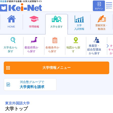
ログイン
大学
受験対策・
HOME
学問情報
大学を探す
入試情報
勉強法
推薦型・
オ
とうきょうがいこくご
大学名から
都道府県か
各種条件か
地図から探
総合型選抜
キ
東京外国語大学
探す
ら探す
ら探す
す
国立
から探す
か
お気に入り
大学情報
メニュー
河合塾グループで
大学資料を請求
東京外国語大学
大学トップ