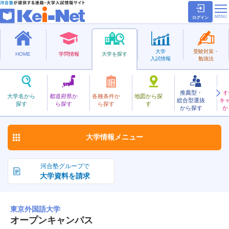
ログイン
大学
受験対策・
HOME
学問情報
大学を探す
入試情報
勉強法
推薦型・
オ
とうきょうがいこくご
大学名から
都道府県か
各種条件か
地図から探
総合型選抜
キ
東京外国語大学
探す
ら探す
ら探す
す
国立
から探す
か
お気に入り
大学情報
メニュー
河合塾グループで
大学資料を請求
東京外国語大学
オープンキャンパス