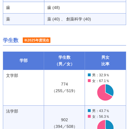
歯
歯 (48)
薬
薬 (40) 、 創薬科学 (40)
学生数
※2025年度現在
学生数
男女
学部
（男／女）
比率
文学部
男：32.9％
女：67.1％
774
（255／519）
法学部
男：43.7％
女：56.3％
902
（394／508）