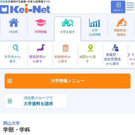
ログイン
大学
受験対策・
HOME
学問情報
大学を探す
入試情報
勉強法
推薦型・
オ
おかやま
大学名から
都道府県か
各種条件か
地図から探
総合型選抜
キ
岡山大学
探す
ら探す
ら探す
す
国立
から探す
か
お気に入り
大学情報
メニュー
河合塾グループで
大学資料を請求
岡山大学
学部・学科