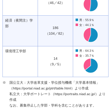
（46／42）
経済（夜間主）学
男：55.9％
女：44.1％
部
186
（104／82）
環境理工学部
男：64.3％
女：35.7％
14
（9／5）
国公立大：大学改革支援・学位授与機構「大学基本情報」
（https://portal.niad.ac.jp/ptrt/table.html）より作成
私立大：大学ポートレート（https://portraits.niad.ac.jp/）より
作成
なお、募集停止した学部・学科を含むことがあります。