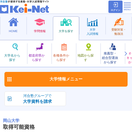
ログイン
大学
受験対策・
HOME
学問情報
大学を探す
入試情報
勉強法
推薦型・
オ
おかやま
大学名から
都道府県か
各種条件か
地図から探
総合型選抜
キ
岡山大学
探す
ら探す
ら探す
す
国立
から探す
か
お気に入り
大学情報
メニュー
河合塾グループで
大学資料を請求
岡山大学
取得可能資格