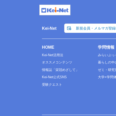
Kei-Net
新規会員・メルマガ登録
HOME
学問情報
Kei-Net活用法
みらいぶっ
オススメコンテンツ
暮らしの中
情報誌「栄冠めざして」
ゼミ・研究
Kei-Net公式SNS
大学×学問
受験クエスト