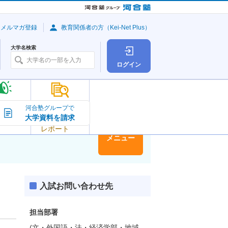
・メルマガ登録
教育関係者の方（Kei-Net Plus）
大学名検索
ログイン
大学の今
河合塾グループで
大学資料を請求
大学
トピック＆
レポート
大学情報
メニュー
入試お問い合わせ先
担当部署
(文・外国語・法・経済学部・地域