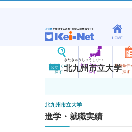
HOME
きたきゅうしゅうしりつ
大学名から
都道府県から
各種条件
北九州市立大学
公立
探す
探す
探す
北九州市立大学
進学・就職実績