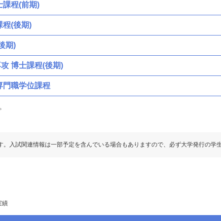
課程(前期)
程(後期)
後期)
 博士課程(後期)
専門職学位課程
。
す。入試関連情報は一部予定を含んでいる場合もありますので、必ず大学発行の学
実績