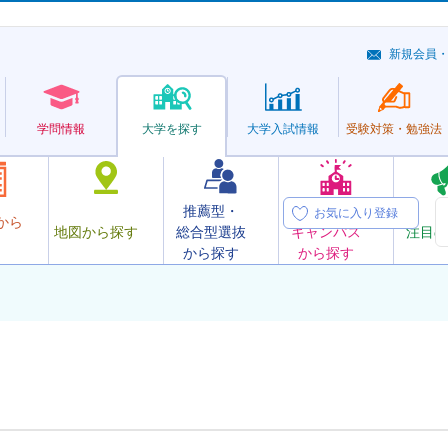
新規会員
学問情報
大学を探す
大学
入試情報
受験対策・
勉強法
推薦型・
オープン
お気に入り登録
から
地図から探す
総合型選抜
キャンパス
注目の
から探す
から探す