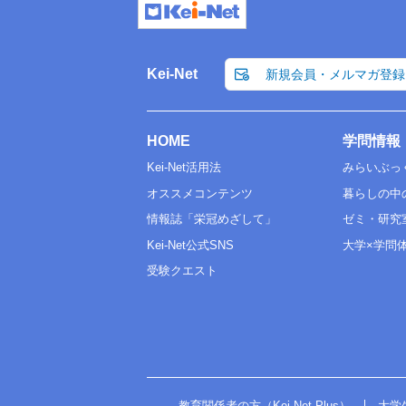
Kei-Net
新規会員・メルマガ登録
HOME
学問情報
Kei-Net活用法
みらいぶっ
オススメコンテンツ
暮らしの中
情報誌「栄冠めざして」
ゼミ・研究
Kei-Net公式SNS
大学×学問
受験クエスト
教育関係者の方（Kei-Net Plus）
大学