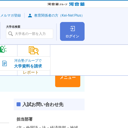
・メルマガ登録
教育関係者の方（Kei-Net Plus）
大学名検索
ログイン
大学の今
河合塾グループで
大学資料を請求
大学
トピック＆
レポート
大学情報
メニュー
入試お問い合わせ先
担当部署
(文・外国語・法・経済学部・地域