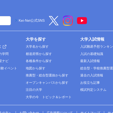
Kei-Net公式SNS
大学を探す
大学入試情報
く
大学名から探す
入試難易予想ランキ
の学問
都道府県から探す
入試の基礎知識
室ナビ
各種条件から探す
最新入試情報
体験イベント
地図から探す
総合型・学校推薦型
推薦型・総合型選抜から探す
過去の入試情報
オープンキャンパスから探す
お役立ち記事
注目の大学
模試判定システム
大学の今 トピック＆レポート
生の方へ
お問い合わせ
広告掲載について
サイトマップ
サ