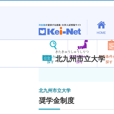
HOME
きたきゅうしゅうしりつ
大学名から
都道府県から
各種条件
北九州市立大学
公立
探す
探す
探す
北九州市立大学
奨学金制度