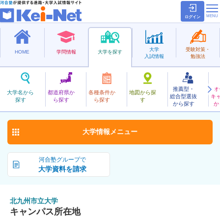
ログイン
大学
受験対策・
HOME
学問情報
大学を探す
入試情報
勉強法
推薦型・
オ
きたきゅうしゅうしりつ
大学名から
都道府県か
各種条件か
地図から探
総合型選抜
キ
北九州市立大学
探す
ら探す
ら探す
す
公立
から探す
か
お気に入り
大学情報
メニュー
河合塾グループで
大学資料を請求
北九州市立大学
キャンパス所在地