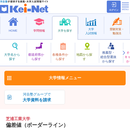
ログイン
大学
受験対策・
HOME
学問情報
大学を探す
入試情報
勉強法
推薦型・
オ
しばうらこうぎょう
大学名から
都道府県か
各種条件か
地図から探
総合型選抜
キ
芝浦工業大学
探す
ら探す
ら探す
す
私立
から探す
か
お気に入り
大学情報
メニュー
河合塾グループで
大学資料を請求
芝浦工業大学
偏差値（ボーダーライン）