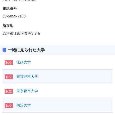
システム理工学部
偏差値
50.0～57.5
電話番号
03-5859-7100
デザイン工学部
偏差値
52.5～57.5
所在地
東京都江東区豊洲3-7-5
建築学部
偏差値
57.5～60.0
一緒に見られた大学
法政大学
私立
東京理科大学
私立
東京都市大学
私立
明治大学
私立