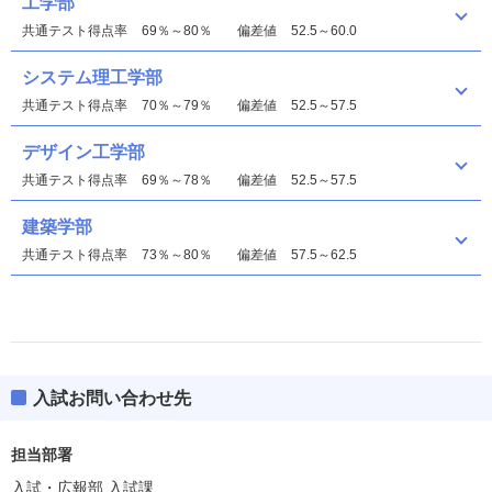
工学部
共通テスト得点率
69％～80％
偏差値
52.5～60.0
システム理工学部
共通テスト得点率
70％～79％
偏差値
52.5～57.5
デザイン工学部
共通テスト得点率
69％～78％
偏差値
52.5～57.5
建築学部
共通テスト得点率
73％～80％
偏差値
57.5～62.5
入試お問い合わせ先
工学部
偏差値
52.5～57.5
担当部署
入試・広報部 入試課