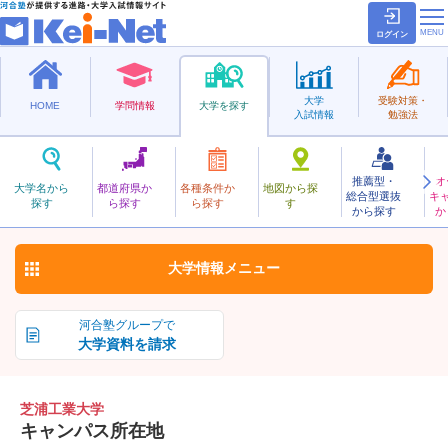
ログイン
大学
受験対策・
HOME
学問情報
大学を探す
入試情報
勉強法
推薦型・
オ
しばうらこうぎょう
大学名から
都道府県か
各種条件か
地図から探
総合型選抜
キ
芝浦工業大学
探す
ら探す
ら探す
す
私立
から探す
か
お気に入り
大学情報
メニュー
河合塾グループで
大学資料を請求
芝浦工業大学
キャンパス所在地