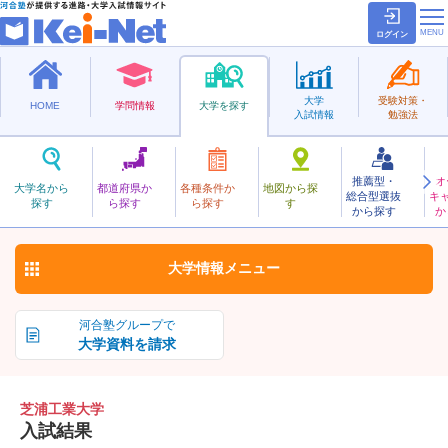
ログイン
大学
受験対策・
HOME
学問情報
大学を探す
入試情報
勉強法
推薦型・
オ
しばうらこうぎょう
大学名から
都道府県か
各種条件か
地図から探
総合型選抜
キ
芝浦工業大学
探す
ら探す
ら探す
す
私立
から探す
か
お気に入り
大学情報
メニュー
河合塾グループで
大学資料を請求
芝浦工業大学
入試結果