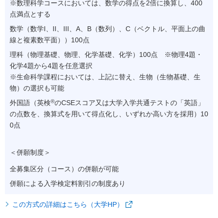
※
数理科学コースにおいては、数学の得点を2倍に換算し、400
点満点とする
数学（数学I、II、III、A、B（数列）、C（ベクトル、平面上の曲
線と複素数平面））100点
理科（物理基礎、物理、化学基礎、化学）100点 ※物理4題・
化学4題から4題を任意選択
※
生命科学課程においては、上記に替え、生物（生物基礎、生
物）の選択も可能
®
外国語（英検
のCSEスコア又は大学入学共通テストの「英語」
の点数を、換算式を用いて得点化し、いずれか高い方を採用）10
0点
＜併願制度＞
全募集区分（コース）の併願が可能
併願による入学検定料割引の制度あり
この方式の詳細はこちら（大学HP）