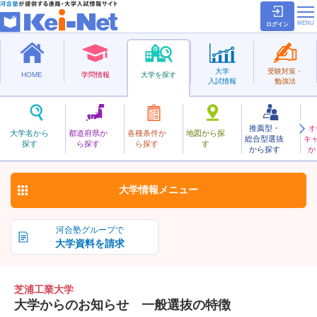
ログイン
大学
受験対策・
HOME
学問情報
大学を探す
入試情報
勉強法
推薦型・
オ
しばうらこうぎょう
大学名から
都道府県か
各種条件か
地図から探
総合型選抜
キ
芝浦工業大学
探す
ら探す
ら探す
す
私立
から探す
か
お気に入り
大学情報
メニュー
河合塾グループで
大学資料を請求
芝浦工業大学
大学からのお知らせ 一般選抜の特徴