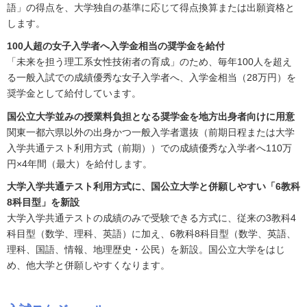
語」の得点を、大学独自の基準に応じて得点換算または出願資格と
します。
100人超の女子入学者へ入学金相当の奨学金を給付
「未来を担う理工系女性技術者の育成」のため、毎年100人を超え
る一般入試での成績優秀な女子入学者へ、入学金相当（28万円）を
奨学金として給付しています。
国公立大学並みの授業料負担となる奨学金を地方出身者向けに用意
関東一都六県以外の出身かつ一般入学者選抜（前期日程または大学
入学共通テスト利用方式（前期））での成績優秀な入学者へ110万
円×4年間（最大）を給付します。
大学入学共通テスト利用方式に、国公立大学と併願しやすい「6教科
8科目型」を新設
大学入学共通テストの成績のみで受験できる方式に、従来の3教科4
科目型（数学、理科、英語）に加え、6教科8科目型（数学、英語、
理科、国語、情報、地理歴史・公民）を新設。国公立大学をはじ
め、他大学と併願しやすくなります。