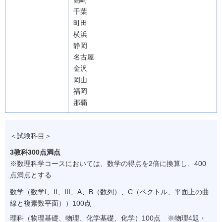
高崎
千葉
町田
横浜
静岡
名古屋
金沢
岡山
福岡
那覇
＜試験科目＞
3教科300点満点
※
数理科学コースにおいては、数学の得点を2倍に換算し、400
点満点とする
数学（数学I、II、III、A、B（数列）、C（ベクトル、平面上の曲
線と複素数平面））100点
理科（物理基礎、物理、化学基礎、化学）100点 ※物理4題・