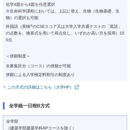
化学4題から4題を任意選択
※
生命科学課程においては、上記に替え、生物（生物基礎、生
物）の選択も可能
®
外国語（英検
のCSEスコア又は大学入学共通テストの「英語」
の点数を、換算式を用いて得点化し、いずれか高い方を採用）10
0点
＜併願制度＞
全募集区分（コース）の併願が可能
併願による入学検定料割引の制度あり
この方式の詳細はこちら（大学HP）
全学統一日程B方式
全学部
（建築学部建築学科APコースを除く）