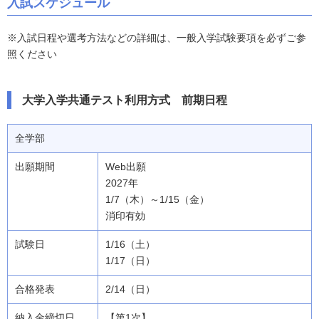
入試スケジュール
※入試日程や選考方法などの詳細は、一般入学試験要項を必ずご参
照ください
大学入学共通テスト利用方式 前期日程
全学部
Web出願
2027年
1/7（木）～1/15（金）
消印有効
1/16（土）
1/17（日）
2/14（日）
【第1次】