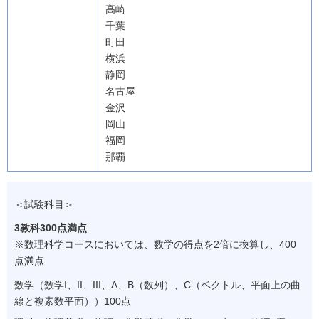
高崎
千葉
町田
横浜
静岡
名古屋
金沢
岡山
福岡
那覇
＜試験科目＞
3教科300点満点
※
数理科学コースにおいては、数学の得点を2倍に換算し、400
点満点
数学（数学I、II、III、A、B（数列）、C（ベクトル、平面上の曲
線と複素数平面））100点