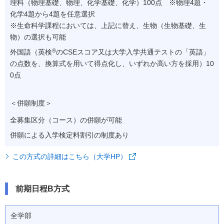
理科（物理基礎、物理、化学基礎、化学）100点 ※物理4題・
化学4題から4題を任意選択
※
生命科学課程においては、上記に替え、生物（生物基礎、生
物）の選択も可能
®
外国語（英検
のCSEスコア又は大学入学共通テストの「英語」
の点数を、換算式を用いて得点化し、いずれか高い方を採用）10
0点
＜併願制度＞
全募集区分（コース）の併願が可能
併願による入学検定料割引の制度あり
この方式の詳細はこちら（大学HP）
前期日程B方式
全学部