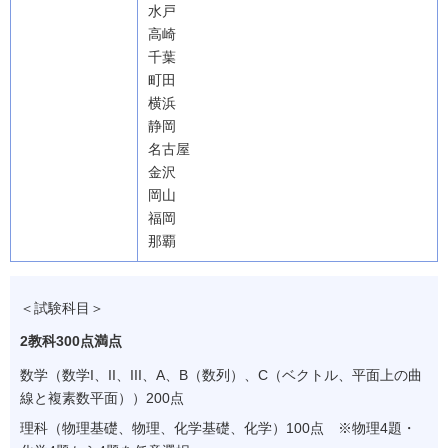
水戸
高崎
千葉
町田
横浜
静岡
名古屋
金沢
岡山
福岡
那覇
＜試験科目＞
2教科300点満点
数学（数学I、II、III、A、B（数列）、C（ベクトル、平面上の曲
線と複素数平面））200点
理科（物理基礎、物理、化学基礎、化学）100点 ※物理4題・