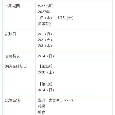
Web出願
2027年
1/7（木）～1/15（金）
消印有効
2/1（月）
2/2（火）
2/3（水）
2/14（日）
【第1次】
2/20（土）
【第2次】
3/14（日）
豊洲・大宮キャンパス
札幌
仙台