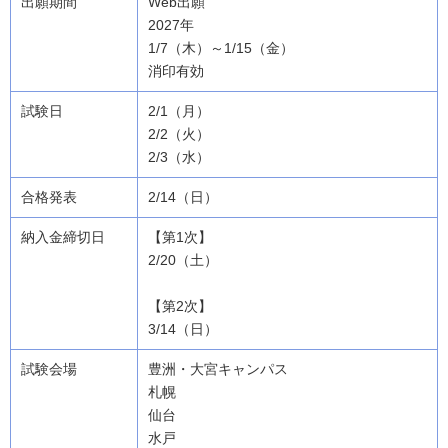
Web出願
2027年
1/7（木）～1/15（金）
消印有効
2/1（月）
2/2（火）
2/3（水）
2/14（日）
【第1次】
2/20（土）
【第2次】
3/14（日）
豊洲・大宮キャンパス
札幌
仙台
水戸