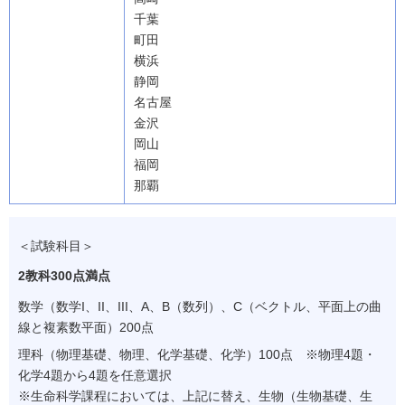
千葉
町田
横浜
静岡
名古屋
金沢
岡山
福岡
那覇
＜試験科目＞
2教科300点満点
数学（数学I、II、III、A、B（数列）、C（ベクトル、平面上の曲
線と複素数平面）200点
理科（物理基礎、物理、化学基礎、化学）100点 ※物理4題・
化学4題から4題を任意選択
※
生命科学課程においては、上記に替え、生物（生物基礎、生