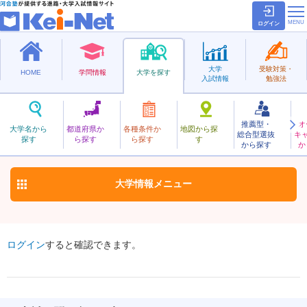
ログイン
大学
受験対策・
HOME
学問情報
大学を探す
入試情報
勉強法
推薦型・
オ
とうよう
大学名から
都道府県か
各種条件か
地図から探
総合型選抜
キ
東洋大学
探す
ら探す
ら探す
す
私立
から探す
か
お気に入り
大学情報
メニュー
ログイン
すると確認できます。