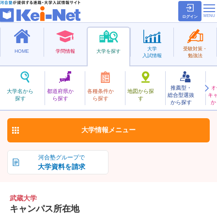
ログイン
大学
受験対策・
HOME
学問情報
大学を探す
入試情報
勉強法
推薦型・
オ
むさし
大学名から
都道府県か
各種条件か
地図から探
総合型選抜
キ
武蔵大学
探す
ら探す
ら探す
す
私立
から探す
か
お気に入り
大学情報
メニュー
河合塾グループで
大学資料を請求
武蔵大学
キャンパス所在地