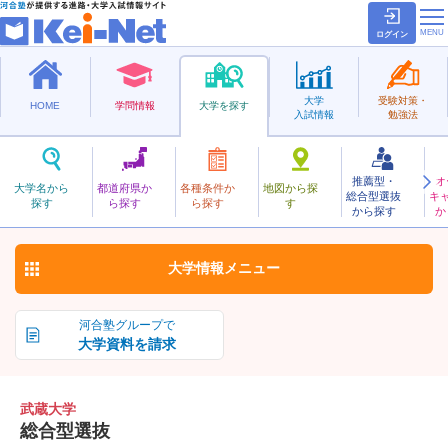
ログイン
大学
受験対策・
HOME
学問情報
大学を探す
入試情報
勉強法
推薦型・
オ
むさし
大学名から
都道府県か
各種条件か
地図から探
総合型選抜
キ
武蔵大学
探す
ら探す
ら探す
す
私立
から探す
か
お気に入り
大学情報
メニュー
河合塾グループで
大学資料を請求
武蔵大学
総合型選抜